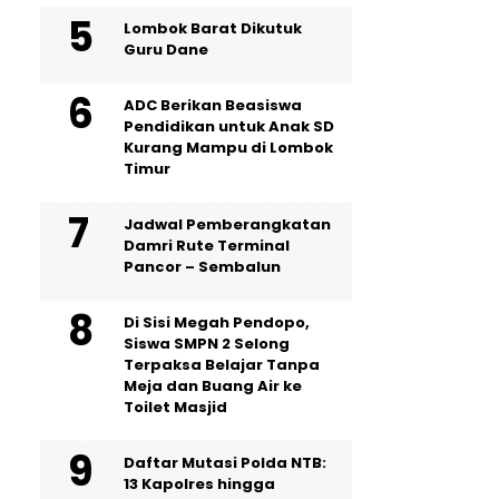
Lombok Barat Dikutuk
Guru Dane
ADC Berikan Beasiswa
Pendidikan untuk Anak SD
Kurang Mampu di Lombok
Timur
Jadwal Pemberangkatan
Damri Rute Terminal
Pancor – Sembalun
Di Sisi Megah Pendopo,
Siswa SMPN 2 Selong
Terpaksa Belajar Tanpa
Meja dan Buang Air ke
Toilet Masjid
Daftar Mutasi Polda NTB:
13 Kapolres hingga