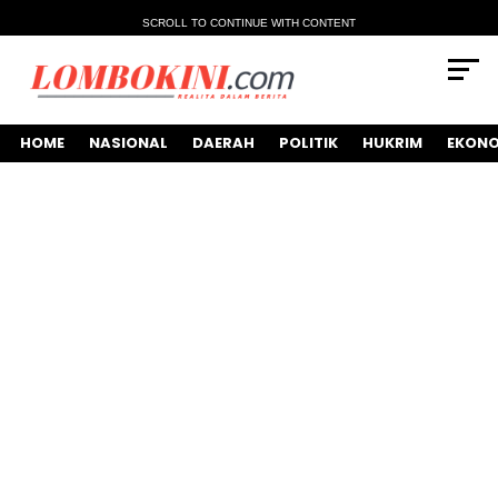
SCROLL TO CONTINUE WITH CONTENT
HOME
NASIONAL
DAERAH
POLITIK
HUKRIM
EKONO