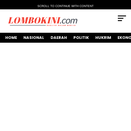
SCROLL TO CONTINUE WITH CONTENT
HOME
NASIONAL
DAERAH
POLITIK
HUKRIM
EKONO