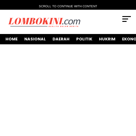
SCROLL TO CONTINUE WITH CONTENT
HOME
NASIONAL
DAERAH
POLITIK
HUKRIM
EKONO