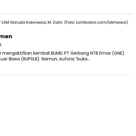
emen
A
TB mengaktifkan kembali BUMD PT Gerbang NTB Emas (GNE)
r Biasa (RUPSLB). Namun, euforia “buka…