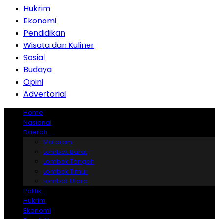
Hukrim
Ekonomi
Pendidikan
Wisata dan Kuliner
Sosial
Budaya
Opini
Advertorial
Home
Nasional
Daerah
Mataram
Lombok Barat
Lombok Tengah
Lombok Timur
Lombok Utara
Politik
Hukrim
Ekonomi