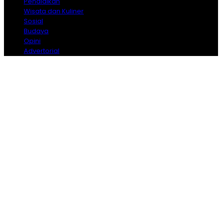
Pendidikan
Wisata dan Kuliner
Sosial
Budaya
Opini
Advertorial