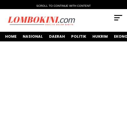
SCROLL TO CONTINUE WITH CONTENT
HOME
NASIONAL
DAERAH
POLITIK
HUKRIM
EKONO