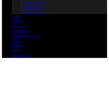
Lombok Tengah
Lombok Timur
Lombok Utara
Politik
Hukrim
Ekonomi
Pendidikan
Wisata dan Kuliner
Sosial
Budaya
Opini
Advertorial