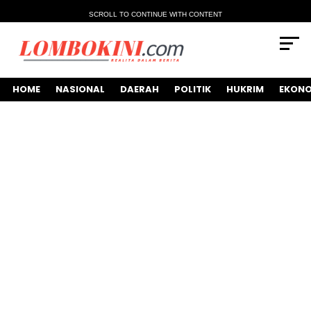
SCROLL TO CONTINUE WITH CONTENT
HOME
NASIONAL
DAERAH
POLITIK
HUKRIM
EKONO