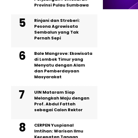
Provinsi Pulau Sumbawa
Rinjani dan Stroberi:
Pesona Agrowisata
Sembalun yang Tak
Pernah Sepi
Bale Mangrove: Ekowisata
di Lombok Timur yang
Menyatu dengan Alam
dan Pemberdayaan
Masyarakat
UIN Mataram Siap
Melangkah Maju dengan
Prof. Abdul Fattah
sebagai Calon Rektor
CERPEN Yuspianal
Imtihan: Warisan Ilmu
Kecepatan Tangan