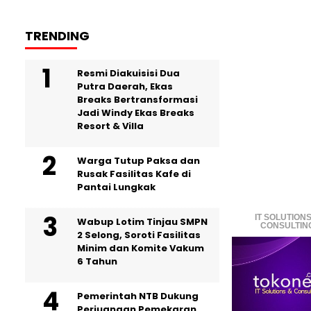
TRENDING
Resmi Diakuisisi Dua
Putra Daerah, Ekas
Breaks Bertransformasi
Jadi Windy Ekas Breaks
Resort & Villa
Warga Tutup Paksa dan
Rusak Fasilitas Kafe di
Pantai Lungkak
IT SOLUTIONS
Wabup Lotim Tinjau SMPN
CONSULTIN
2 Selong, Soroti Fasilitas
Minim dan Komite Vakum
6 Tahun
Pemerintah NTB Dukung
Perjuangan Pemekaran