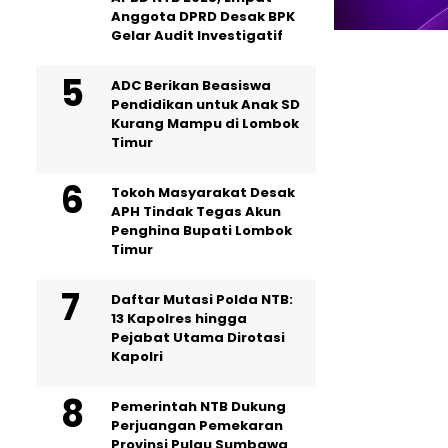
Anggota DPRD Desak BPK
Gelar Audit Investigatif
ADC Berikan Beasiswa
Pendidikan untuk Anak SD
Kurang Mampu di Lombok
Timur
Tokoh Masyarakat Desak
APH Tindak Tegas Akun
Penghina Bupati Lombok
Timur
Daftar Mutasi Polda NTB:
13 Kapolres hingga
Pejabat Utama Dirotasi
Kapolri
Pemerintah NTB Dukung
Perjuangan Pemekaran
Provinsi Pulau Sumbawa