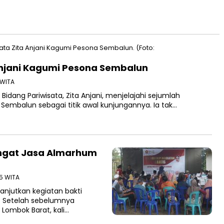
Anjani Kagumi Pesona Sembalun
 WITA
idang Pariwisata, Zita Anjani, menjelajahi sejumlah
 Sembalun sebagai titik awal kunjungannya. Ia tak…
ngat Jasa Almarhum
05 WITA
njutkan kegiatan bakti
k. Setelah sebelumnya
ombok Barat, kali…