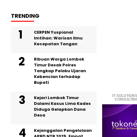
TRENDING
CERPEN Yuspianal
Imtihan: Warisan Ilmu
Kecepatan Tangan
Ribuan Warga Lombok
Timur Desak Polres
Tangkap Pelaku Ujaran
Kebencian terhadap
Bupati
IT SOLUTIONS
Kejari Lombok Timur
CONSULTIN
Dalami Kasus Lima Kades
Diduga Gelapkan Dana
Desa
Kejanggalan Pengelolaan
APBD NTB 2025, Empat