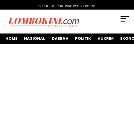
SCROLL TO CONTINUE WITH CONTENT
HOME
NASIONAL
DAERAH
POLITIK
HUKRIM
EKONO