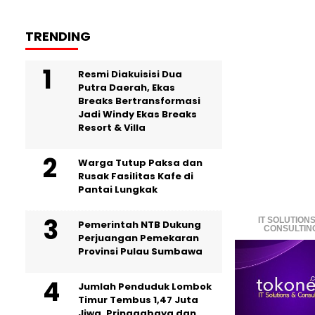
TRENDING
Resmi Diakuisisi Dua
Putra Daerah, Ekas
Breaks Bertransformasi
Jadi Windy Ekas Breaks
Resort & Villa
Warga Tutup Paksa dan
Rusak Fasilitas Kafe di
Pantai Lungkak
IT SOLUTIONS
Pemerintah NTB Dukung
CONSULTIN
Perjuangan Pemekaran
Provinsi Pulau Sumbawa
Jumlah Penduduk Lombok
Timur Tembus 1,47 Juta
Jiwa, Pringgabaya dan