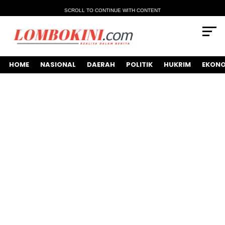
SCROLL TO CONTINUE WITH CONTENT
HOME
NASIONAL
DAERAH
POLITIK
HUKRIM
EKONO