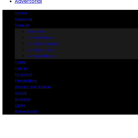
Advertorial
Home
Nasional
Daerah
Mataram
Lombok Barat
Lombok Tengah
Lombok Timur
Lombok Utara
Politik
Hukrim
Ekonomi
Pendidikan
Wisata dan Kuliner
Sosial
Budaya
Opini
Advertorial