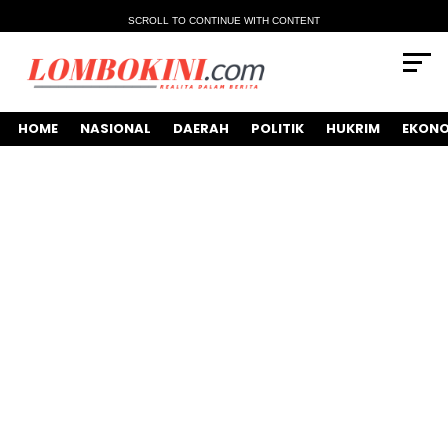
SCROLL TO CONTINUE WITH CONTENT
HOME
NASIONAL
DAERAH
POLITIK
HUKRIM
EKONO