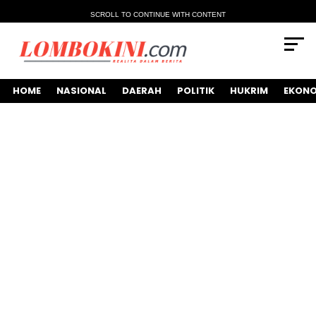
SCROLL TO CONTINUE WITH CONTENT
HOME
NASIONAL
DAERAH
POLITIK
HUKRIM
EKONO