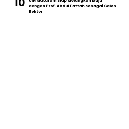
UIN Mataram Siap Melangkah Maju
dengan Prof. Abdul Fattah sebagai Calon
Rektor