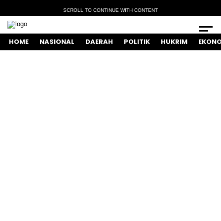
SCROLL TO CONTINUE WITH CONTENT
HOME
NASIONAL
DAERAH
POLITIK
HUKRIM
EKONO