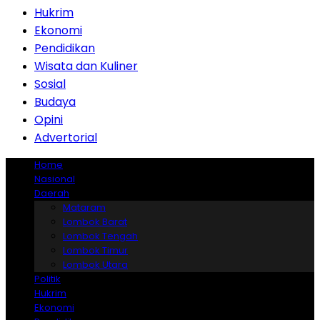
Hukrim
Ekonomi
Pendidikan
Wisata dan Kuliner
Sosial
Budaya
Opini
Advertorial
Home
Nasional
Daerah
Mataram
Lombok Barat
Lombok Tengah
Lombok Timur
Lombok Utara
Politik
Hukrim
Ekonomi