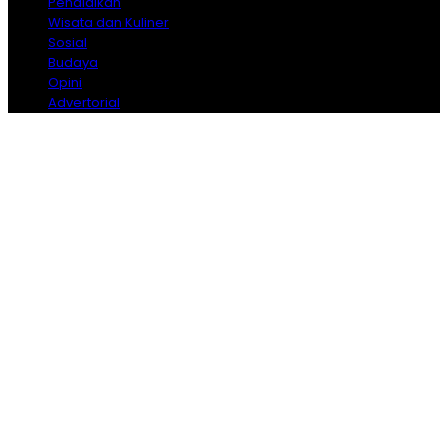
Pendidikan
Wisata dan Kuliner
Sosial
Budaya
Opini
Advertorial