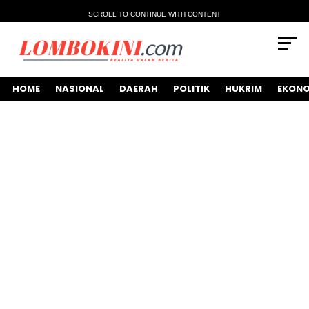
SCROLL TO CONTINUE WITH CONTENT
HOME
NASIONAL
DAERAH
POLITIK
HUKRIM
EKONO