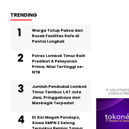
TRENDING
Warga Tutup Paksa dan
Rusak Fasilitas Kafe di
Pantai Lungkak
Polres Lombok Timur Raih
Predikat A Pelayanan
Prima, Nilai Tertinggi se-
NTB
Jumlah Penduduk Lombok
IT SOLUTIONS
Timur Tembus 1,47 Juta
CONSULTIN
Jiwa, Pringgabaya dan
Masbagik Terpadat
Di Sisi Megah Pendopo,
Siswa SMPN 2 Selong
Terpaksa Belajar Tanpa