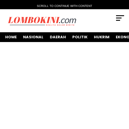
SCROLL TO CONTINUE WITH CONTENT
HOME
NASIONAL
DAERAH
POLITIK
HUKRIM
EKONO