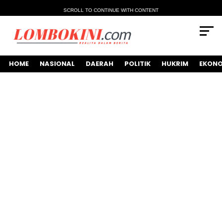
SCROLL TO CONTINUE WITH CONTENT
HOME
NASIONAL
DAERAH
POLITIK
HUKRIM
EKONO