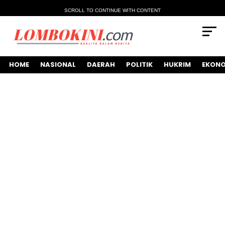
SCROLL TO CONTINUE WITH CONTENT
HOME
NASIONAL
DAERAH
POLITIK
HUKRIM
EKONO