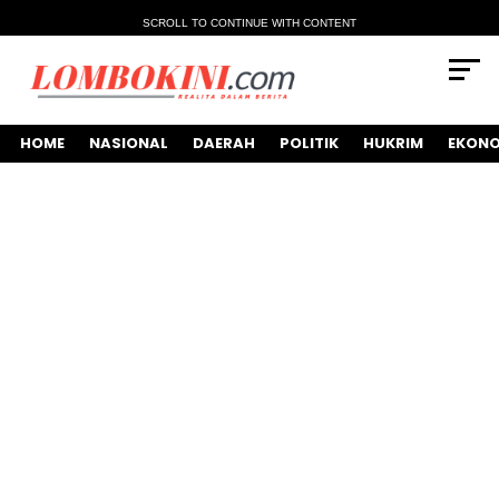
SCROLL TO CONTINUE WITH CONTENT
HOME
NASIONAL
DAERAH
POLITIK
HUKRIM
EKONO