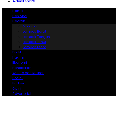
Advertorial
Home
Nasional
Daerah
Mataram
Lombok Barat
Lombok Tengah
Lombok Timur
Lombok Utara
Politik
Hukrim
Ekonomi
Pendidikan
Wisata dan Kuliner
Sosial
Budaya
Opini
Advertorial