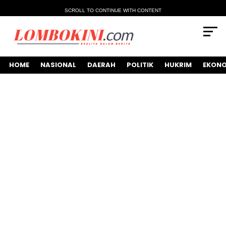
SCROLL TO CONTINUE WITH CONTENT
HOME
NASIONAL
DAERAH
POLITIK
HUKRIM
EKONO