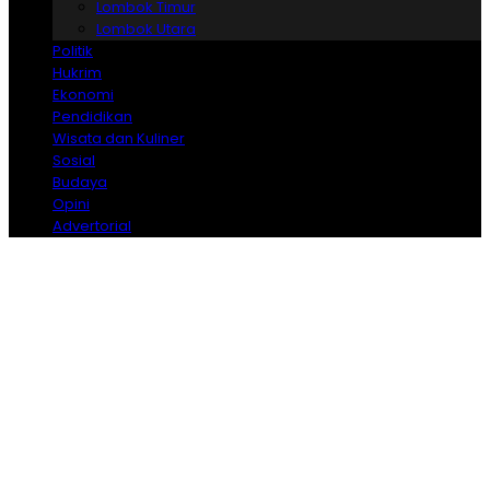
Lombok Timur
Lombok Utara
Politik
Hukrim
Ekonomi
Pendidikan
Wisata dan Kuliner
Sosial
Budaya
Opini
Advertorial