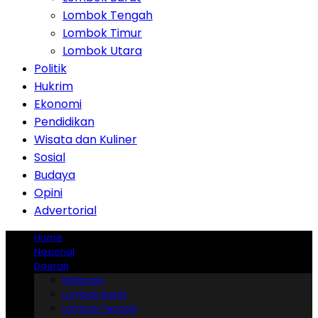
Lombok Tengah
Lombok Timur
Lombok Utara
Politik
Hukrim
Ekonomi
Pendidikan
Wisata dan Kuliner
Sosial
Budaya
Opini
Advertorial
Home
Nasional
Daerah
Mataram
Lombok Barat
Lombok Tengah