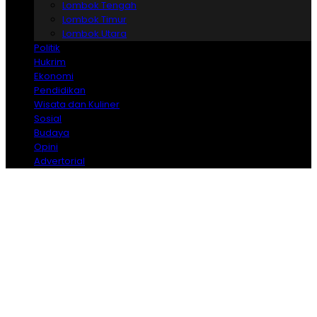
Lombok Tengah
Lombok Timur
Lombok Utara
Politik
Hukrim
Ekonomi
Pendidikan
Wisata dan Kuliner
Sosial
Budaya
Opini
Advertorial