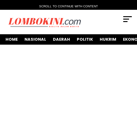
SCROLL TO CONTINUE WITH CONTENT
HOME
NASIONAL
DAERAH
POLITIK
HUKRIM
EKONO