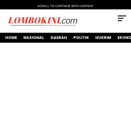
SCROLL TO CONTINUE WITH CONTENT
HOME
NASIONAL
DAERAH
POLITIK
HUKRIM
EKONO