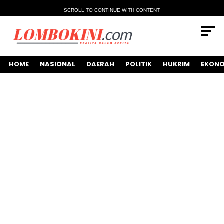
SCROLL TO CONTINUE WITH CONTENT
HOME
NASIONAL
DAERAH
POLITIK
HUKRIM
EKONO