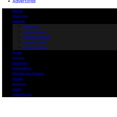
Advertorial
Home
Nasional
Daerah
Mataram
Lombok Barat
Lombok Tengah
Lombok Timur
Lombok Utara
Politik
Hukrim
Ekonomi
Pendidikan
Wisata dan Kuliner
Sosial
Budaya
Opini
Advertorial