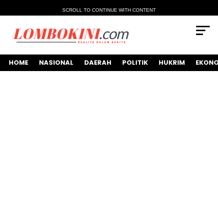
SCROLL TO CONTINUE WITH CONTENT
HOME
NASIONAL
DAERAH
POLITIK
HUKRIM
EKONO