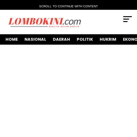
SCROLL TO CONTINUE WITH CONTENT
HOME
NASIONAL
DAERAH
POLITIK
HUKRIM
EKONO