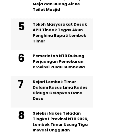
Meja dan Buang Air ke
Toilet Masjid
Tokoh Masyarakat Desak
APH Tindak Tegas Akun
Penghina Bupati Lombok
Timur
Pemerintah NTB Dukung
Perjuangan Pemekaran
Provinsi Pulau Sumbawa
Kejari Lombok Timur
Dalami Kasus Lima Kades
Diduga Gelapkan Dana
Desa
Seleksi Nakes Teladan
Tingkat Provinsi NTB 2026,
Lombok Timur Usung Tiga
Inovasi Unggulan