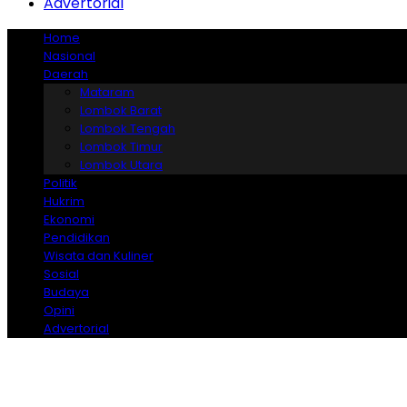
Advertorial
Home
Nasional
Daerah
Mataram
Lombok Barat
Lombok Tengah
Lombok Timur
Lombok Utara
Politik
Hukrim
Ekonomi
Pendidikan
Wisata dan Kuliner
Sosial
Budaya
Opini
Advertorial