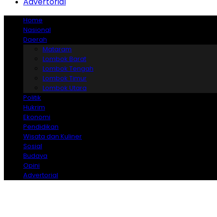
Advertorial
Home
Nasional
Daerah
Mataram
Lombok Barat
Lombok Tengah
Lombok Timur
Lombok Utara
Politik
Hukrim
Ekonomi
Pendidikan
Wisata dan Kuliner
Sosial
Budaya
Opini
Advertorial