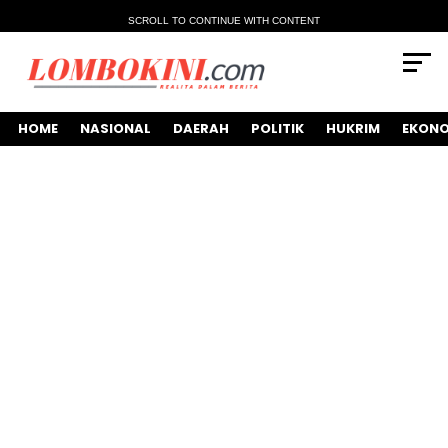
SCROLL TO CONTINUE WITH CONTENT
HOME
NASIONAL
DAERAH
POLITIK
HUKRIM
EKONO