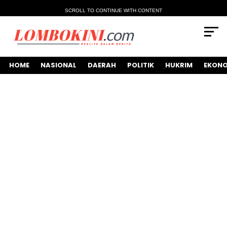
SCROLL TO CONTINUE WITH CONTENT
HOME
NASIONAL
DAERAH
POLITIK
HUKRIM
EKONO