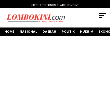
SCROLL TO CONTINUE WITH CONTENT
HOME
NASIONAL
DAERAH
POLITIK
HUKRIM
EKONO