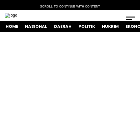
SCROLL TO CONTINUE WITH CONTENT
HOME
NASIONAL
DAERAH
POLITIK
HUKRIM
EKONO