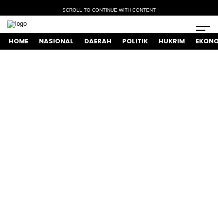
SCROLL TO CONTINUE WITH CONTENT
HOME
NASIONAL
DAERAH
POLITIK
HUKRIM
EKONO