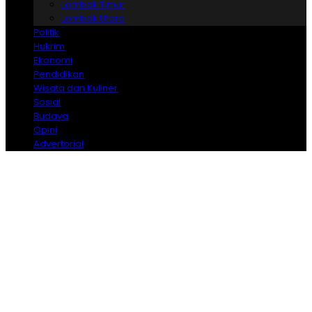
Lombok Timur
Lombok Utara
Politik
Hukrim
Ekonomi
Pendidikan
Wisata dan Kuliner
Sosial
Budaya
Opini
Advertorial