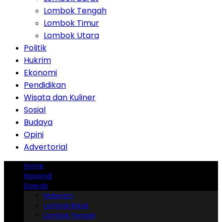
Lombok Tengah
Lombok Timur
Lombok Utara
Politik
Hukrim
Ekonomi
Pendidikan
Wisata dan Kuliner
Sosial
Budaya
Opini
Advertorial
Home
Nasional
Daerah
Mataram
Lombok Barat
Lombok Tengah