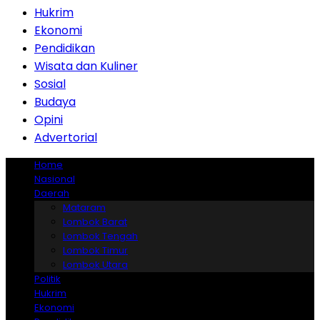
Hukrim
Ekonomi
Pendidikan
Wisata dan Kuliner
Sosial
Budaya
Opini
Advertorial
Home
Nasional
Daerah
Mataram
Lombok Barat
Lombok Tengah
Lombok Timur
Lombok Utara
Politik
Hukrim
Ekonomi