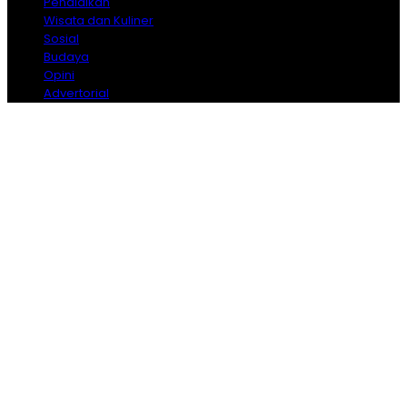
Pendidikan
Wisata dan Kuliner
Sosial
Budaya
Opini
Advertorial