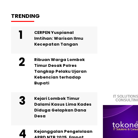
TRENDING
CERPEN Yuspianal
Imtihan: Warisan Ilmu
Kecepatan Tangan
Ribuan Warga Lombok
Timur Desak Polres
Tangkap Pelaku Ujaran
Kebencian terhadap
Bupati
IT SOLUTIONS
Kejari Lombok Timur
CONSULTIN
Dalami Kasus Lima Kades
Diduga Gelapkan Dana
Desa
Kejanggalan Pengelolaan
APBD NTB 2025, Empat