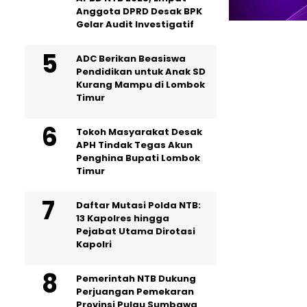
Anggota DPRD Desak BPK
Gelar Audit Investigatif
ADC Berikan Beasiswa
Pendidikan untuk Anak SD
Kurang Mampu di Lombok
Timur
Tokoh Masyarakat Desak
APH Tindak Tegas Akun
Penghina Bupati Lombok
Timur
Daftar Mutasi Polda NTB:
13 Kapolres hingga
Pejabat Utama Dirotasi
Kapolri
Pemerintah NTB Dukung
Perjuangan Pemekaran
Provinsi Pulau Sumbawa