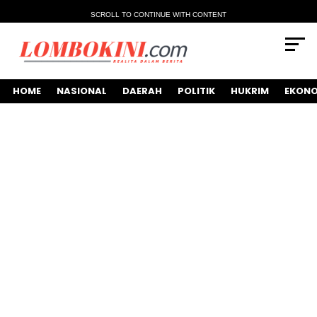
SCROLL TO CONTINUE WITH CONTENT
HOME
NASIONAL
DAERAH
POLITIK
HUKRIM
EKONO