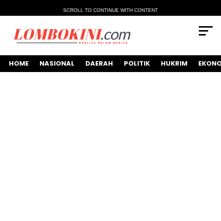
SCROLL TO CONTINUE WITH CONTENT
HOME
NASIONAL
DAERAH
POLITIK
HUKRIM
EKONO