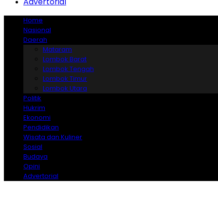
Advertorial
Home
Nasional
Daerah
Mataram
Lombok Barat
Lombok Tengah
Lombok Timur
Lombok Utara
Politik
Hukrim
Ekonomi
Pendidikan
Wisata dan Kuliner
Sosial
Budaya
Opini
Advertorial