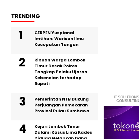
TRENDING
CERPEN Yuspianal
Imtihan: Warisan Ilmu
Kecepatan Tangan
Ribuan Warga Lombok
Timur Desak Polres
Tangkap Pelaku Ujaran
Kebencian terhadap
Bupati
IT SOLUTIONS
Pemerintah NTB Dukung
CONSULTIN
Perjuangan Pemekaran
Provinsi Pulau Sumbawa
Kejari Lombok Timur
Dalami Kasus Lima Kades
Diduga Gelapkan Dana